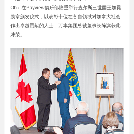
Oh）在Bayview俱乐部隆重举行
查尔斯三世国王
加冕
勋章颁发仪式，以表彰十位在各自领域对加拿大社会
作出卓越贡献的人士，万丰集团总裁董事长
陈滨
获此
殊荣。